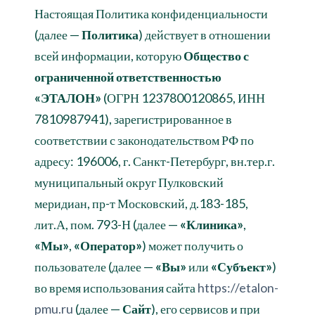
Настоящая Политика конфиденциальности
(далее —
Политика
) действует в отношении
всей информации, которую
Общество с
ограниченной ответственностью
«ЭТАЛОН»
(ОГРН 1237800120865, ИНН
7810987941), зарегистрированное в
соответствии с законодательством РФ по
адресу: 196006, г. Санкт-Петербург, вн.тер.г.
муниципальный округ Пулковский
меридиан, пр-т Московский, д.183-185,
лит.А, пом. 793-Н (далее —
«Клиника»
,
«Мы»
,
«Оператор»
) может получить о
пользователе (далее —
«Вы»
или
«Субъект»
)
во время использования сайта
https://etalon-
pmu.ru
(далее —
Сайт
), его сервисов и при