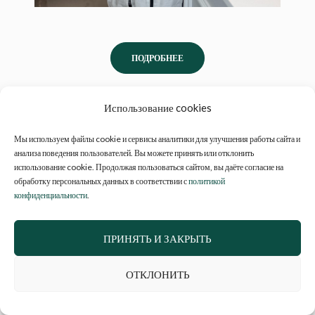
ПОДРОБНЕЕ
СТОИМОСТЬ
Использование cookies
Мы используем файлы cookie и сервисы аналитики для улучшения работы сайта и
ЗАПИСАТЬСЯ
анализа поведения пользователей. Вы можете принять или отклонить
использование cookie. Продолжая пользоваться сайтом, вы даёте согласие на
обработку персональных данных в соответствии с
политикой
конфиденциальности
.
Отзывы наших клиентов о чистке
лица:
ПРИНЯТЬ И ЗАКРЫТЬ
ОТКЛОНИТЬ
Долго сомневалась, стоит ли делать чистку
лица, но решилась и ни капли не пожалела.