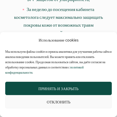
За неделю до посещения кабинета
косметолога следует максимально защищать
покровы кожи от возможных травм
воспалений ссадин.
Старайтесь не использовать агрессивные
Использование cookies
косметические средства, которые содержат в
Мы используем файлы cookie и сервисы аналитики для улучшения работы сайта и
своем составе спирт.
анализа поведения пользователей. Вы можете принять или отклонить
использование cookie. Продолжая пользоваться сайтом, вы даёте согласие на
обработку персональных данных в соответствии с
политикой
Также ограничить нужно посещение саун,
конфиденциальности
.
бань, бассейнов примерно за 10 дней до
похода к врачу.
ПРИНЯТЬ И ЗАКРЫТЬ
Косметологи рекомендуют наносить на
кожные покровы средства с ретиноевой и
ОТКЛОНИТЬ
гликолиевой кислотой.
Они будут способствовать лучшему