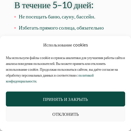
В течение 5–10 дней:
Не посещать баню, сауну, бассейн.
Избегать прямого солнца, обязательно
использовать солнцезащитные средства с
SPF 30 и выше.
Использование cookies
Отказаться от интенсивных физических
Мы используем файлы cookie и сервисы аналитики для улучшения работы сайта и
анализа поведения пользователей. Вы можете принять или отклонить
нагрузок (спорт, фитнес) на 2–3 дня.
использование cookie. Продолжая пользоваться сайтом, вы даёте согласие на
Не делать механические пилинги, массаж
обработку персональных данных в соответствии с
политикой
конфиденциальности
.
лица, чистки (запрет на 5–7 дней).
ПРИНЯТЬ И ЗАКРЫТЬ
На протяжении всего
ОТКЛОНИТЬ
курса: