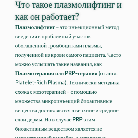
Что такое плазмолифтинг и
как он работает?
Плазмолифтинг
– это инъекционный метод
введения в проблемный участок
обогащенной тромбоцитами плазмы,
полученной из крови самого пациента. Часто
можно услышать такие названия, как
Плазмотерапия
или
PRP-терапия
(от англ.
Platelet-Rich Plasma). Технически методика
схожа с мезотерапией – с помощью
множества микроинъекций биоактивные
вещества доставляются в верхние и средние
слои дермы. Но в случае
PRP
этим
биоактивным веществом является не
искусственный коктейль, а аутоплазма