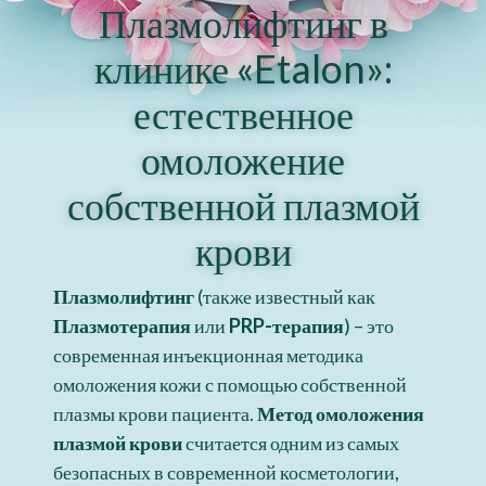
Плазмолифтинг в
клинике «Etalon»:
естественное
омоложение
собственной плазмой
крови
Плазмолифтинг
(также известный как
Плазмотерапия
или
PRP-терапия
) – это
современная инъекционная методика
омоложения кожи с помощью собственной
плазмы крови пациента.
Метод омоложения
плазмой крови
считается одним из самых
безопасных в современной косметологии,