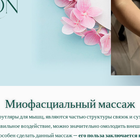
Миофасциальный массаж
футляры для мышц, являются частью структуры связок и с
авильное воздействие, можно значительно омолодить внешн
способен сделать данный массаж —
его польза заключается