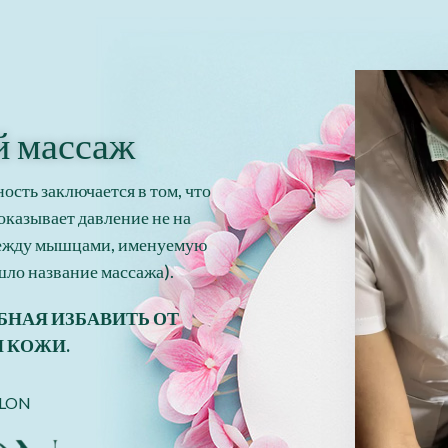
 массаж
сть заключается в том, что
оказывает давление не на
между мышцами, именуемую
шло название массажа).
БНАЯ ИЗБАВИТЬ ОТ
 КОЖИ.
ALON