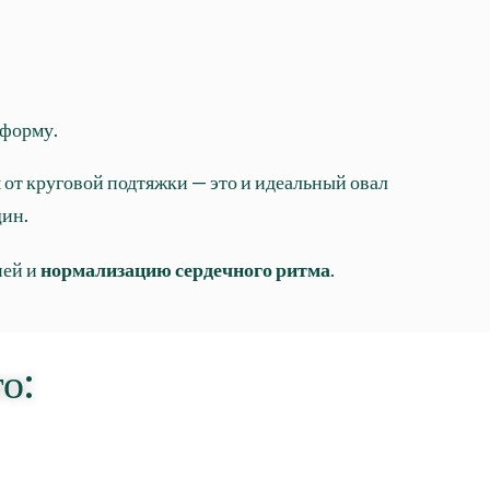
форму.
 от круговой подтяжки — это и идеальный овал
щин.
ней
и
нормализацию сердечного ритма
.
о: