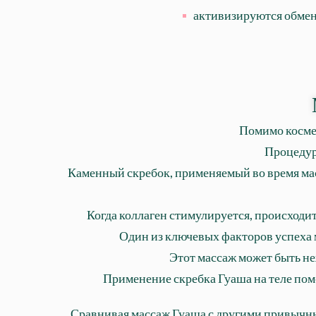
активизируются обмен
Помимо косме
Процедур
Каменный скребок, применяемый во время мас
Когда коллаген стимулируется, происходи
Один из ключевых факторов успеха м
Этот массаж может быть н
Применение скребка Гуаша на теле пом
Сравнивая массаж Гуаша с другими привычны