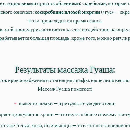
е специальными приспособлениями: скребками, которые та
ского означает:
соскребание плохой энергии
(«гуа» — скре
Что и происходит во время сеанса.
и этой процедуре достигается за счет воздействия на опр
брабатывается большая площадь, кроме того, можно регули
Результаты массажа Гуаша:
таток кровоснабжения и стагнация лимфы, наше лицо выгл
Массаж Гуаша помогает
:
вывести шлаки — в результате уходят отеки;
оряет циркуляцию крови — что ведет к более свежему цвету
тся не только кожа, но и мышцы — то есть восстанавливает