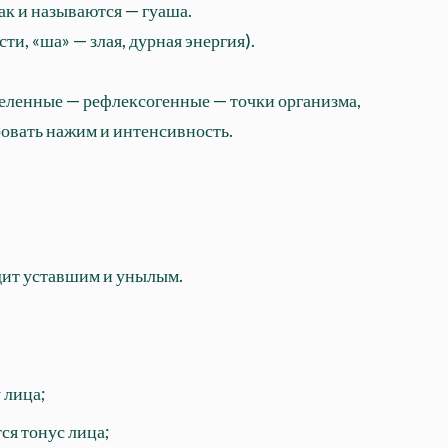
к и называются — гуаша.
сти, «ша» — злая, дурная энергия).
еделенные — рефлексогенные — точки организма,
ровать нажим и интенсивность.
ядит уставшим и унылым.
 лица;
ся тонус лица;