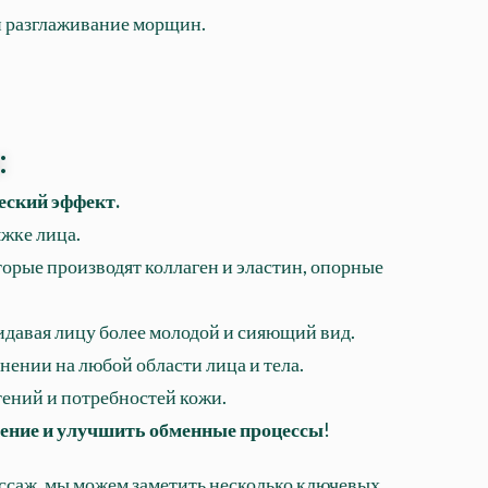
и разглаживание морщин.
:
еский эффект.
жке лица.
орые производят коллаген и эластин, опорные
идавая лицу более молодой и сияющий вид.
нении на любой области лица и тела.
ений и потребностей кожи.
жение и улучшить обменные процессы
!
ссаж, мы можем заметить несколько ключевых