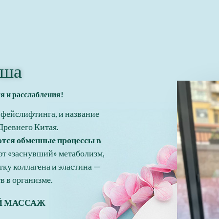
аша
я и расслабления!
 фейслифтинга, и название
Древнего Китая.
тся обменные процессы в
т «заснувший» метаболизм,
тку коллагена и эластина —
 в организме.
Й МАССАЖ