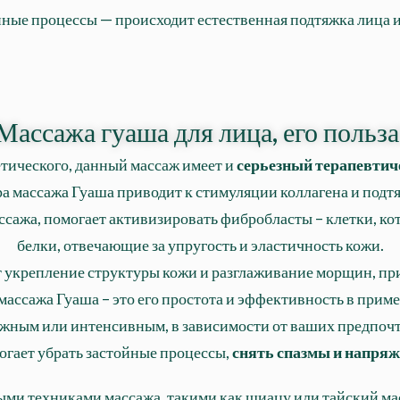
ные процессы — происходит естественная подтяжка лица 
Массажа гуаша для лица, его польза
тического, данный массаж имеет и
серьезный терапевтич
а массажа Гуаша приводит к стимуляции коллагена и подтя
сажа, помогает активизировать фибробласты – клетки, кот
белки, отвечающие за упругость и эластичность кожи.
т укрепление структуры кожи и разглаживание морщин, пр
ассажа Гуаша – это его простота и эффективность в приме
ежным или интенсивным, в зависимости от ваших предпочт
огает убрать застойные процессы,
снять спазмы и напря
ми техниками массажа, такими как шиацу или тайский ма