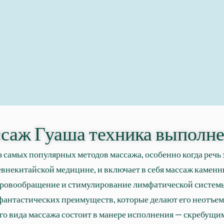
саж Гуаша техника выполне
 самых популярных методов массажа, особенно когда речь за
евнекитайской медицине, и включает в себя массаж камен
ровообращение и стимулирование лимфатической систем
 фантастических преимуществ, которые делают его неотъемл
о вида массажа состоит в манере исполнения — скребущ