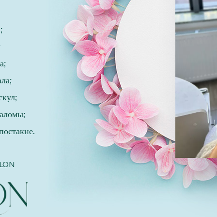
;
;
а;
ала;
скул;
заломы;
постакне.
ALON