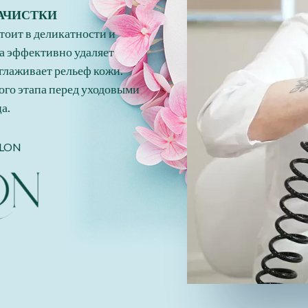
АЧИСТКИ
тоит в деликатности и
ра эффективно удаляет
глаживает рельеф кожи.
ого этапа перед уходовыми
а.
ALON