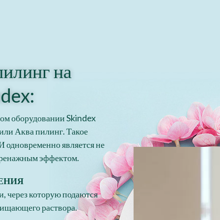
илинг на
ndex:
ом оборудовании Skindex
или Аква пилинг. Такое
 И одновременно является не
одренажным эффектом.
ЕНИЯ
, через которую подаются
чищающего раствора.