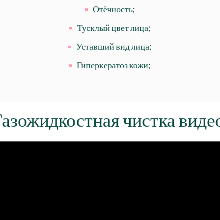
Отёчность;
Тусклый цвет лица;
Уставший вид лица;
Гиперкератоз кожи;
азожидкостная чистка виде