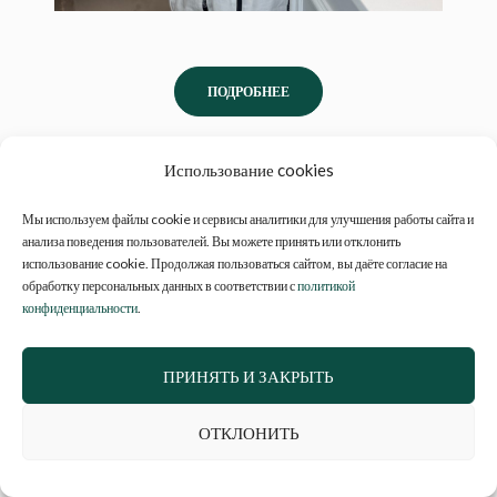
ПОДРОБНЕЕ
СТОИМОСТЬ
Использование cookies
Мы используем файлы cookie и сервисы аналитики для улучшения работы сайта и
ЗАПИСАТЬСЯ
анализа поведения пользователей. Вы можете принять или отклонить
использование cookie. Продолжая пользоваться сайтом, вы даёте согласие на
обработку персональных данных в соответствии с
политикой
конфиденциальности
.
Отзывы наших клиентов о чистке
лица:
ПРИНЯТЬ И ЗАКРЫТЬ
ОТКЛОНИТЬ
Долго сомневалась, стоит ли делать чистку
лица, но решилась и ни капли не пожалела.