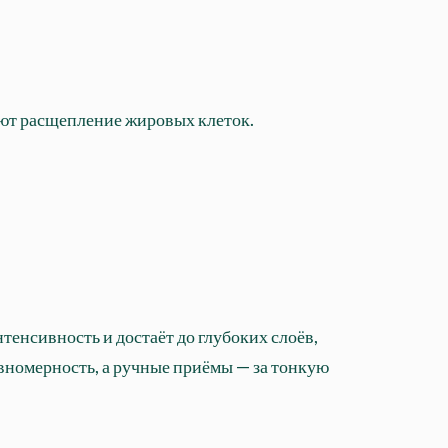
уют расщепление жировых клеток.
енсивность и достаёт до глубоких слоёв,
авномерность, а ручные приёмы — за тонкую