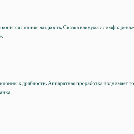
 копится лишняя жидкость. Связка вакуума с лимфодренаж
е.
склонны к дряблости. Аппаратная проработка поднимает то
анка.