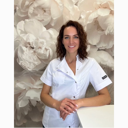
Гайдидеева Евгения
Специалист по перманентному макияжу
и дермопигментации. Специалист по
лазерному удалению некачественного
татуажа и тату. Мастер по
ламинированию: ресниц и бровей.
Специалист по лазерному удалению
волос.